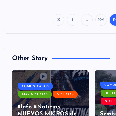
1
…
109
1
Other Story
COMU
COMUNICADOS
DESTA
MAS NOTICIAS
NOTICIAS
NOTIC
#Info #Noticias
NUEVOS MICROS de
Sembr