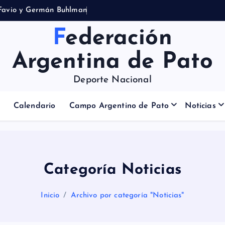
F
a
v
i
o
y
G
e
r
m
á
n
B
u
h
l
m
a
n
Federación
Argentina de Pato
Deporte Nacional
Calendario
Campo Argentino de Pato
Noticias
Categoría Noticias
Inicio
Archivo por categoría "Noticias"