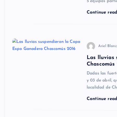
5 equipos parti
Continue rea
Ariel Blan
Las lluvias
Chascomús 
Dadas las fuert
y 03 de abril,
localidad de C
Continue rea