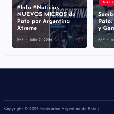
NOTIC
#Info #Noticias
NUEVOS MICROS de
Sembr
Pato por Argentina
Pato:
Xtreme
y Ge
FAP
julio 21, 2026
FAP
a
Copyright © 2026 Federación Argentina de Pato |