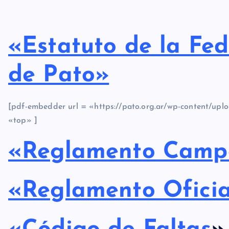
«Estatuto de la Fe
de Pato»
[pdf-embedder url = «https://pato.org.ar/wp-content/upl
«top» ]
«Reglamento Cam
«Reglamento Oficia