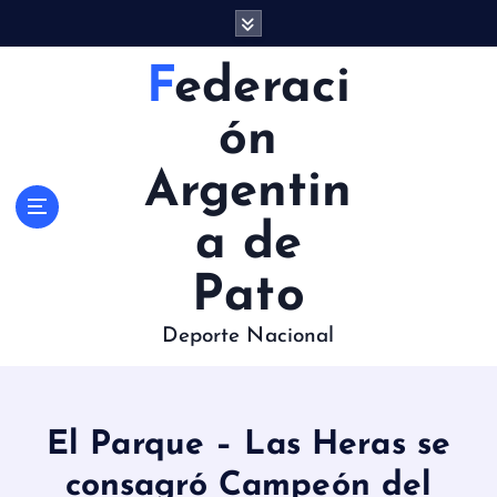
S
a
l
Federaci
t
a
ón
r
a
Argentin
l
c
a de
o
n
Pato
t
e
Deporte Nacional
n
i
d
o
El Parque – Las Heras se
consagró Campeón del