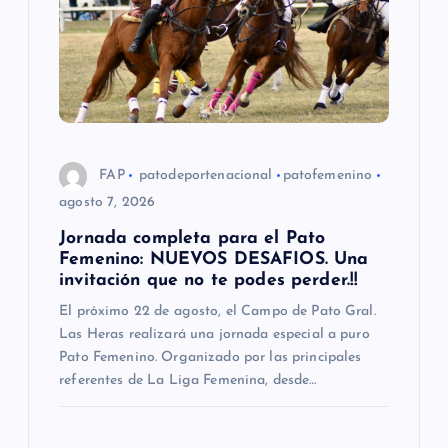
n
d
e
e
FAP
patodeportenacional
patofemenino
n
agosto 7, 2026
Jornada completa para el Pato
t
Femenino: NUEVOS DESAFIOS. Una
invitación que no te podes perder.!!
r
El próximo 22 de agosto, el Campo de Pato Gral.
Las Heras realizará una jornada especial a puro
a
Pato Femenino. Organizado por las principales
referentes de La Liga Femenina, desde…
d