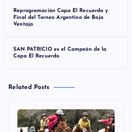
N
Reprogramación Copa El Recuerdo y
a
Final del Torneo Argentino de Baja
Ventaja
v
e
SAN PATRICIO es el Campeón de la
Copa El Recuerdo
g
a
Related Posts
c
i
ó