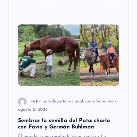
a
s
FAP
patodeportenacional
patofemenino
agosto 6, 2026
Sembrar la semilla del Pato: charla
con Favio y Germán Buhlman
El jugador como resultado de un proceso. La