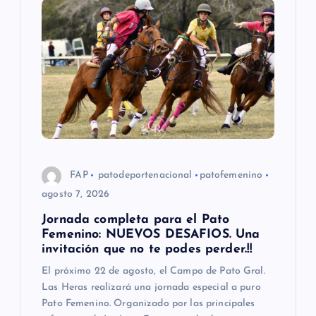
i
ó
n
d
e
FAP
patodeportenacional
patofemenino
e
agosto 7, 2026
Jornada completa para el Pato
n
Femenino: NUEVOS DESAFIOS. Una
invitación que no te podes perder.!!
t
El próximo 22 de agosto, el Campo de Pato Gral.
Las Heras realizará una jornada especial a puro
r
Pato Femenino. Organizado por las principales