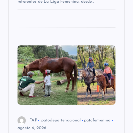
referentes de La Liga Femenina, desde…
a
d
a
s
FAP
patodeportenacional
patofemenino
agosto 6, 2026