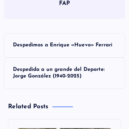
FAP
N
Despedimos a Enrique «Huevo» Ferrari
a
v
Despedida a un grande del Deporte:
Jorge González (1940-2025)
e
g
Related Posts
a
c