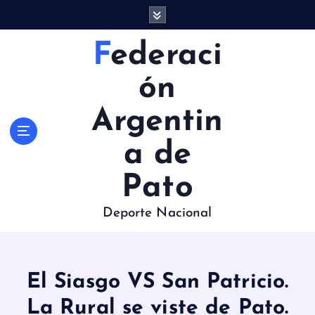
S
a
l
Federaci
t
a
ón
r
a
Argentin
l
c
a de
o
n
Pato
t
e
Deporte Nacional
n
i
d
o
El Siasgo VS San Patricio.
La Rural se viste de Pato.