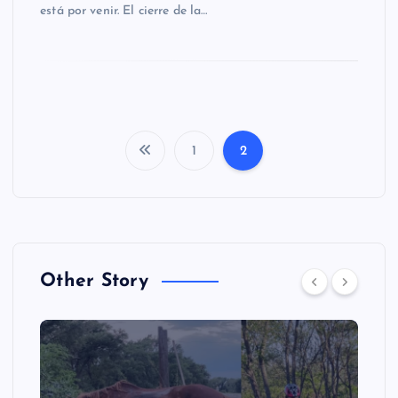
está por venir. El cierre de la…
1
2
P
a
g
Other Story
i
n
a