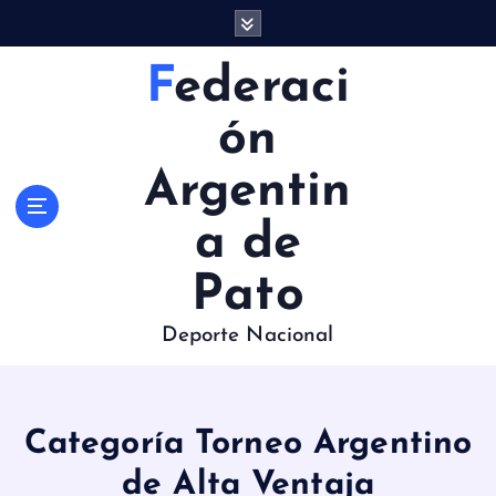
S
a
l
Federaci
t
a
ón
r
a
Argentin
l
c
a de
o
n
Pato
t
e
Deporte Nacional
n
i
d
o
Categoría Torneo Argentino
de Alta Ventaja