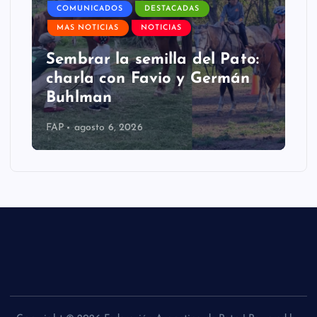
COMUNICADOS
DESTACADAS
c
MAS NOTICIAS
NOTICIAS
i
Sembrar la semilla del Pato:
charla con Favio y Germán
ó
Buhlman
n
FAP
agosto 6, 2026
d
e
e
n
t