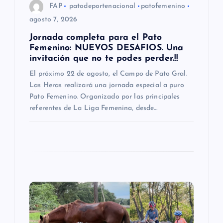
FAP
patodeportenacional
patofemenino
n
agosto 7, 2026
Jornada completa para el Pato
t
Femenino: NUEVOS DESAFIOS. Una
invitación que no te podes perder.!!
r
El próximo 22 de agosto, el Campo de Pato Gral.
Las Heras realizará una jornada especial a puro
a
Pato Femenino. Organizado por las principales
referentes de La Liga Femenina, desde…
d
a
s