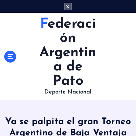
S
a
l
Federaci
t
a
ón
r
a
Argentin
l
c
a de
o
n
Pato
t
e
Deporte Nacional
n
i
d
o
Ya se palpita el gran Torneo
Argentino de Baja Ventaja