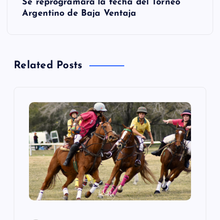
e
Se reprogramará la fecha del Torneo
Argentino de Baja Ventaja
g
a
Related Posts
c
i
ó
n
d
e
e