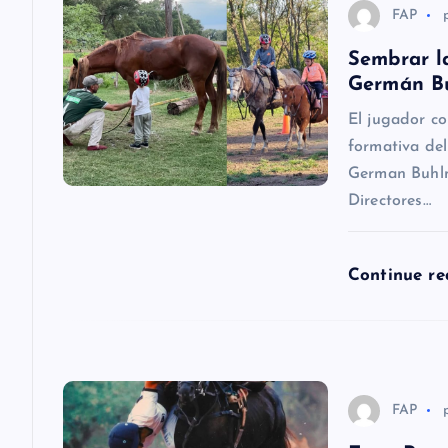
c
FAP
Sembrar la
i
Germán B
El jugador c
ó
formativa del
German Buhlm
n
Directores…
d
Continue r
e
e
n
FAP