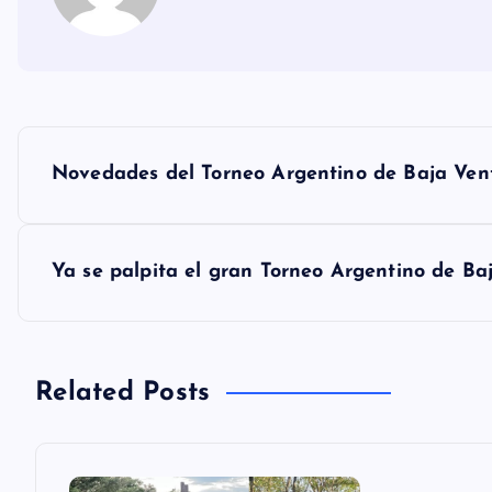
N
Novedades del Torneo Argentino de Baja Ven
a
v
Ya se palpita el gran Torneo Argentino de Ba
e
g
Related Posts
a