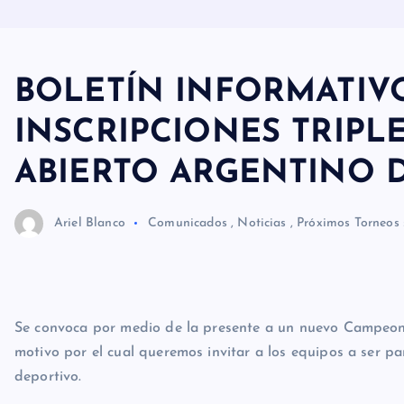
BOLETÍN INFORMATIVO 
INSCRIPCIONES TRIPL
ABIERTO ARGENTINO 
Ariel Blanco
Comunicados
,
Noticias
,
Próximos Torneos
Se convoca por medio de la presente a un nuevo Campeonat
motivo por el cual queremos invitar a los equipos a ser p
deportivo.