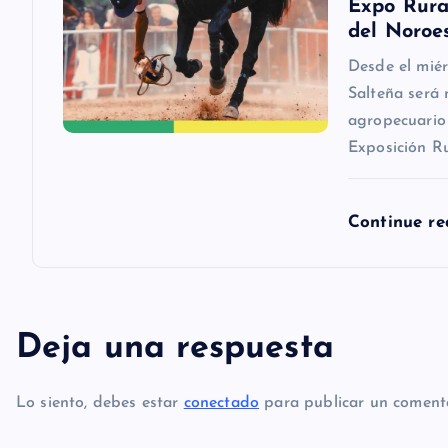
Expo Rura
t
del Noroe
Desde el miér
r
Salteña será 
agropecuario
a
Exposición R
d
Continue r
a
s
Deja una respuesta
Lo siento, debes estar
conectado
para publicar un comenta