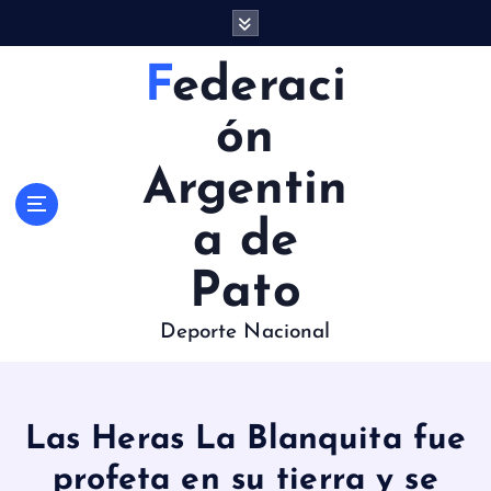
S
a
l
Federaci
t
a
ón
r
a
Argentin
l
c
a de
o
n
Pato
t
e
Deporte Nacional
n
i
d
o
Las Heras La Blanquita fue
profeta en su tierra y se