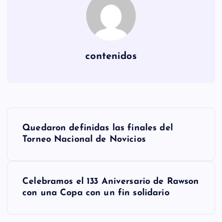
contenidos
N
Quedaron definidas las finales del
a
Torneo Nacional de Novicios
v
Celebramos el 133 Aniversario de Rawson
e
con una Copa con un fin solidario
g