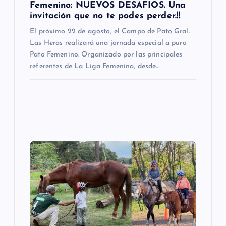
Femenino: NUEVOS DESAFIOS. Una
t
invitación que no te podes perder.!!
El próximo 22 de agosto, el Campo de Pato Gral.
r
Las Heras realizará una jornada especial a puro
Pato Femenino. Organizado por las principales
a
referentes de La Liga Femenina, desde…
d
a
s