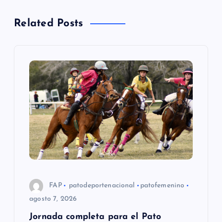
a
Related Posts
c
i
ó
n
d
e
e
FAP
patodeportenacional
patofemenino
agosto 7, 2026
n
Jornada completa para el Pato