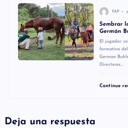
n
FAP
t
Sembrar la
Germán B
r
El jugador c
formativa del
a
German Buhlm
Directores…
d
a
Continue r
s
Deja una respuesta