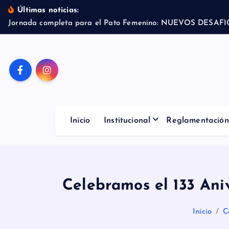
S
Últimas noticias:
a
l
t
a
r
a
l
Inicio
Institucional
Reglamentación
c
o
n
t
Celebramos el 133 Ani
e
n
i
Inicio
C
d
o