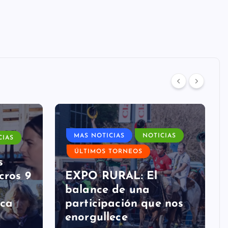
MAS NOTICIAS
NOTICIAS
CIAS
ÚLTIMOS TORNEOS
s
cros 9
EXPO RURAL: El
balance de una
ica
participación que nos
enorgullece
FAP
julio 30, 2026