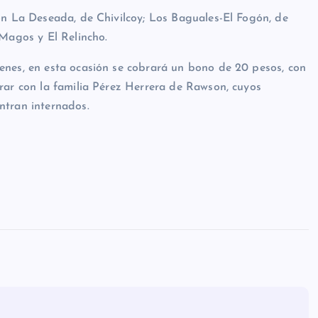
ón La Deseada, de Chivilcoy; Los Baguales-El Fogón, de
 Magos y El Relincho.
enes, en esta ocasión se cobrará un bono de 20 pesos, con
rar con la familia Pérez Herrera de Rawson, cuyos
ntran internados.