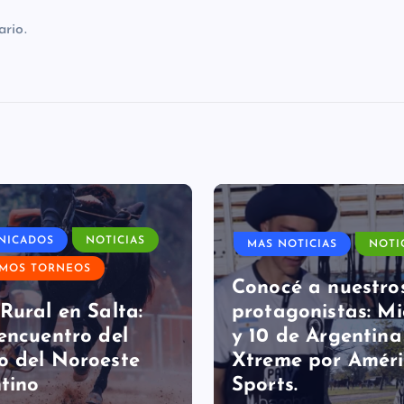
rio.
NICADOS
NOTICIAS
MAS NOTICIAS
NOTI
IMOS TORNEOS
Conocé a nuestro
Rural en Salta:
protagonistas: Mi
encuentro del
y 10 de Argentina
 del Noroeste
Xtreme por Amér
tino
Sports.
gosto 4, 2026
FAP
agosto 4, 2026