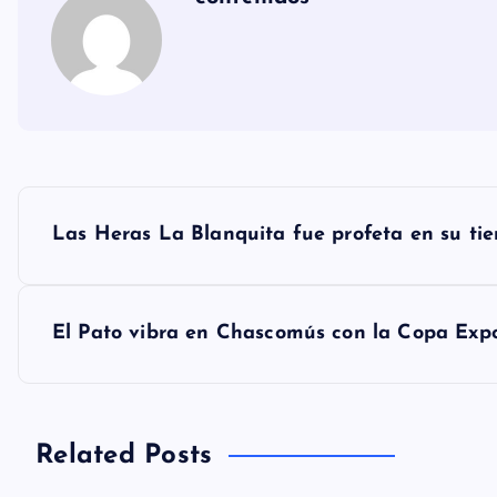
N
Las Heras La Blanquita fue profeta en su tie
a
v
El Pato vibra en Chascomús con la Copa Ex
e
g
Related Posts