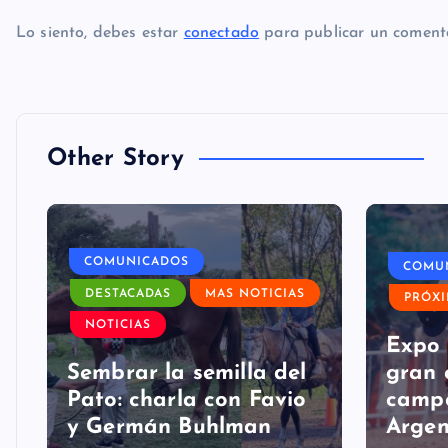
Lo siento, debes estar
conectado
para publicar un comenta
Other Story
COMUNICADOS
COMU
DESTACADAS
MAS NOTICIAS
PRÓX
a
NOTICIAS
Expo 
Sembrar la semilla del
gran 
Pato: charla con Favio
campo
y Germán Buhlman
Argen
FAP
agosto 6, 2026
FAP
a