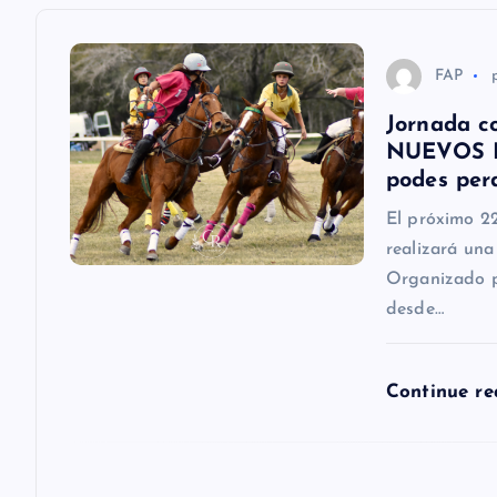
a
c
FAP
Jornada c
i
NUEVOS DE
podes perd
ó
El próximo 2
realizará una
n
Organizado po
desde…
d
e
Continue r
e