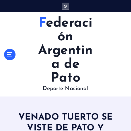
S
a
l
Federaci
t
a
ón
r
a
Argentin
l
c
a de
o
n
Pato
t
e
Deporte Nacional
n
i
d
o
VENADO TUERTO SE
VISTE DE PATO Y