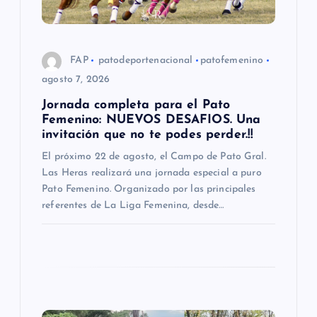
e
e
FAP
patodeportenacional
patofemenino
agosto 7, 2026
n
Jornada completa para el Pato
Femenino: NUEVOS DESAFIOS. Una
t
invitación que no te podes perder.!!
El próximo 22 de agosto, el Campo de Pato Gral.
r
Las Heras realizará una jornada especial a puro
Pato Femenino. Organizado por las principales
a
referentes de La Liga Femenina, desde…
d
a
s