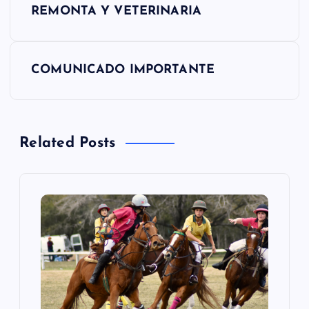
a
REMONTA Y VETERINARIA
v
e
COMUNICADO IMPORTANTE
g
a
Related Posts
c
i
ó
n
d