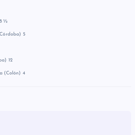
 8 ½
 (Córdoba) 5
ba) 12
ia (Colón) 4