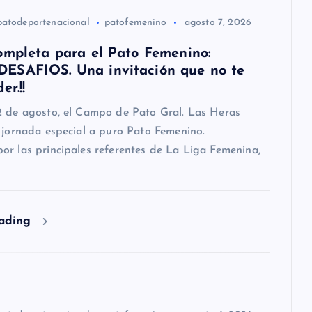
patodeportenacional
patofemenino
agosto 7, 2026
ompleta para el Pato Femenino:
SAFIOS. Una invitación que no te
er.!!
2 de agosto, el Campo de Pato Gral. Las Heras
 jornada especial a puro Pato Femenino.
r las principales referentes de La Liga Femenina,
eading
patodeportenacional
patofemenino
agosto 6, 2026