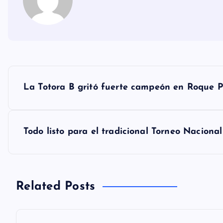
N
La Totora B gritó fuerte campeón en Roque P
a
v
Todo listo para el tradicional Torneo Naciona
e
g
Related Posts
a