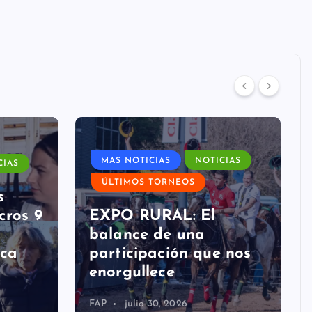
MAS NOTICIAS
NOTICIAS
CIAS
ÚLTIMOS TORNEOS
s
cros 9
EXPO RURAL: El
balance de una
ica
participación que nos
enorgullece
FAP
julio 30, 2026