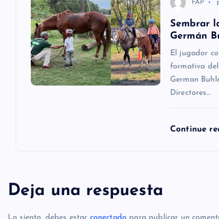
t
Sembrar la
Germán B
r
El jugador c
formativa del
a
German Buhlm
Directores…
d
a
Continue r
s
Deja una respuesta
Lo siento, debes estar
conectado
para publicar un comenta