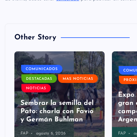
Other Story
COMUNICADOS
COMU
DESTACADAS
MAS NOTICIAS
PRÓX
a
NOTICIAS
Expo 
Sembrar la semilla del
gran 
Pato: charla con Favio
campo
y Germán Buhlman
Argen
FAP
agosto 6, 2026
FAP
a