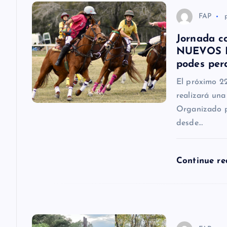
c
FAP
Jornada c
i
NUEVOS DE
podes perd
ó
El próximo 2
realizará una
n
Organizado po
desde…
d
e
Continue r
e
n
FAP