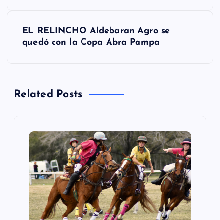
v
EL RELINCHO Aldebaran Agro se
e
quedó con la Copa Abra Pampa
g
a
Related Posts
c
i
ó
n
d