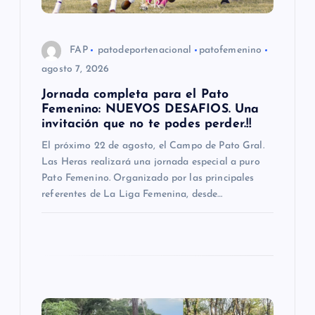
e
e
FAP
patodeportenacional
patofemenino
agosto 7, 2026
n
Jornada completa para el Pato
Femenino: NUEVOS DESAFIOS. Una
t
invitación que no te podes perder.!!
El próximo 22 de agosto, el Campo de Pato Gral.
r
Las Heras realizará una jornada especial a puro
Pato Femenino. Organizado por las principales
a
referentes de La Liga Femenina, desde…
d
a
s