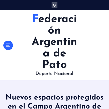
S
a
l
Federaci
t
a
ón
r
a
Argentin
l
c
a de
o
n
Pato
t
e
Deporte Nacional
n
i
d
o
Nuevos espacios protegidos
en el Campo Argentino de