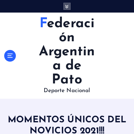
S
a
l
Federaci
t
a
ón
r
a
Argentin
l
c
a de
o
n
Pato
t
e
Deporte Nacional
n
i
d
o
MOMENTOS ÚNICOS DEL
NOVICIOS 2021!!!