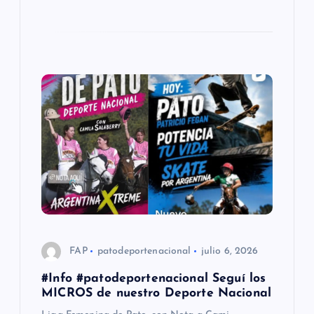
a
s
FAP
patodeportenacional
julio 6, 2026
#Info #patodeportenacional Seguí los
MICROS de nuestro Deporte Nacional