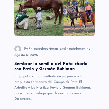
n
d
e
e
FAP
patodeportenacional
patofemenino
n
agosto 6, 2026
Sembrar la semilla del Pato: charla
t
con Favio y Germán Buhlman
El jugador como resultado de un proceso. La
r
propuesta formativa del Campo de Pato El
Arbolito y La Mestiza. Favio y German Buhlman,
a
presentan el trabajo que desarrollan como
Directores…
d