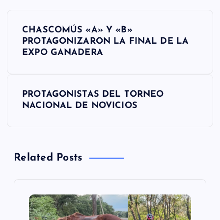
N
CHASCOMÚS «A» Y «B»
a
PROTAGONIZARON LA FINAL DE LA
EXPO GANADERA
v
e
PROTAGONISTAS DEL TORNEO
NACIONAL DE NOVICIOS
g
a
Related Posts
c
i
ó