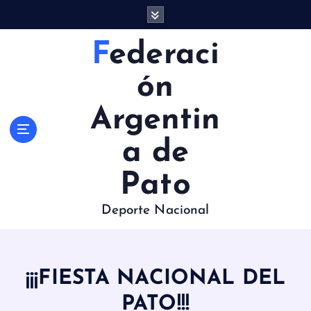
S
a
l
Federaci
t
a
ón
r
a
Argentin
l
c
a de
o
n
Pato
t
e
Deporte Nacional
n
i
d
o
¡¡¡FIESTA NACIONAL DEL
PATO!!!