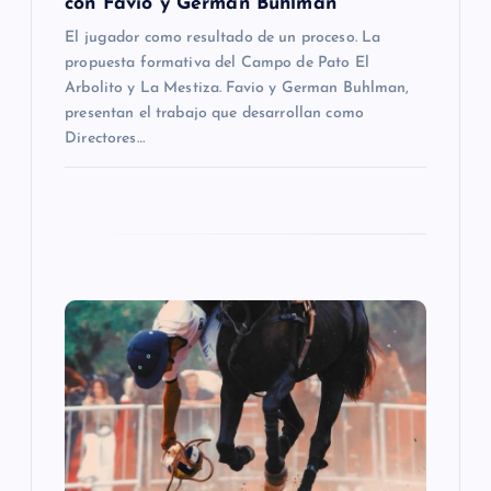
con Favio y Germán Buhlman
t
El jugador como resultado de un proceso. La
propuesta formativa del Campo de Pato El
r
Arbolito y La Mestiza. Favio y German Buhlman,
presentan el trabajo que desarrollan como
a
Directores…
d
a
s