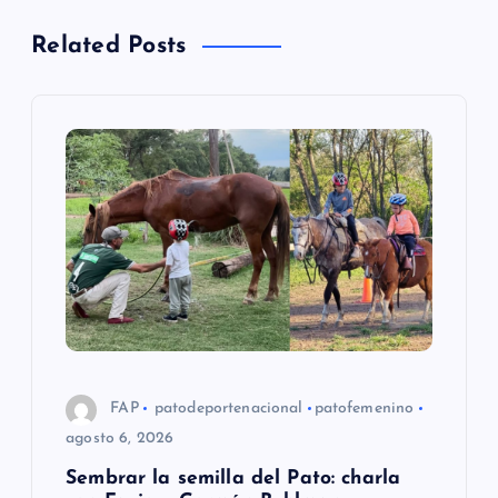
a
Related Posts
c
i
ó
n
d
e
e
FAP
patodeportenacional
patofemenino
agosto 6, 2026
n
Sembrar la semilla del Pato: charla