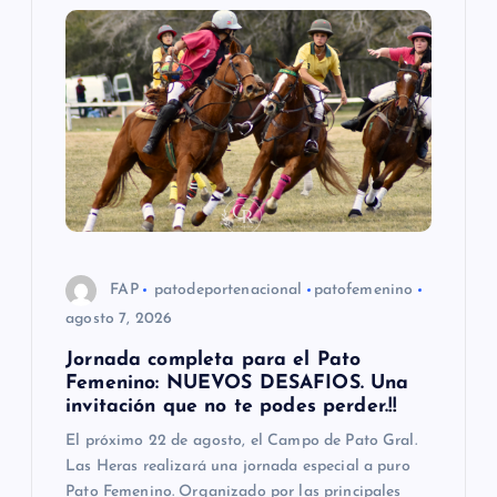
i
ó
n
d
e
e
FAP
patodeportenacional
patofemenino
agosto 7, 2026
n
Jornada completa para el Pato
Femenino: NUEVOS DESAFIOS. Una
t
invitación que no te podes perder.!!
El próximo 22 de agosto, el Campo de Pato Gral.
r
Las Heras realizará una jornada especial a puro
Pato Femenino. Organizado por las principales