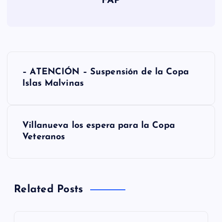
FAP
N
– ATENCIÓN – Suspensión de la Copa
a
Islas Malvinas
v
Villanueva los espera para la Copa
e
Veteranos
g
a
Related Posts
c