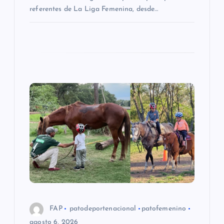
a
referentes de La Liga Femenina, desde…
d
a
s
FAP
patodeportenacional
patofemenino
agosto 6, 2026