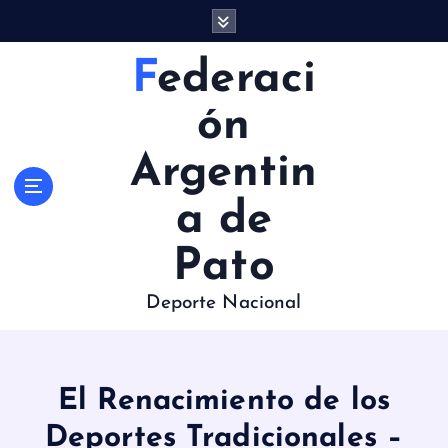
S
a
l
Federaci
t
a
ón
r
a
Argentin
l
c
a de
o
n
Pato
t
e
Deporte Nacional
n
i
d
o
El Renacimiento de los
Deportes Tradicionales –