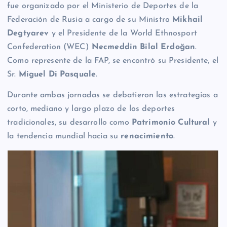
fue organizado por el Ministerio de Deportes de la
Federación de Rusia a cargo de su Ministro
Mikhail
Degtyarev
y el Presidente de la World Ethnosport
Confederation (WEC)
Necmeddin Bilal Erdoğan
.
Como represente de la FAP, se encontró su Presidente, el
Sr.
Miguel Di Pasquale
.
Durante ambas jornadas se debatieron las estrategias a
corto, mediano y largo plazo de los deportes
tradicionales, su desarrollo como
Patrimonio Cultural
y
la tendencia mundial hacia su
renacimiento
.