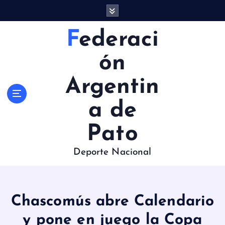
S
a
l
Federaci
t
a
ón
r
a
Argentin
l
c
a de
o
n
Pato
t
e
Deporte Nacional
n
i
d
o
Chascomús abre Calendario
y pone en juego la Copa