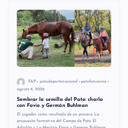
i
ó
n
d
e
e
FAP
patodeportenacional
patofemenino
agosto 6, 2026
n
Sembrar la semilla del Pato: charla
con Favio y Germán Buhlman
t
El jugador como resultado de un proceso. La
propuesta formativa del Campo de Pato El
r
Arbolito y La Mestiza. Favio y German Buhlman,