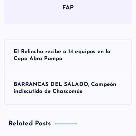
FAP
N
El Relincho recibe a 14 equipos en la
a
Copa Abra Pampa
v
BARRANCAS DEL SALADO, Campeón
e
indiscutido de Chascomús
g
a
Related Posts
c