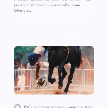
presentan el trabajo que desarrollan como
a
Directores…
d
a
s
FAP
patodeportenacional
agosto 4, 2026