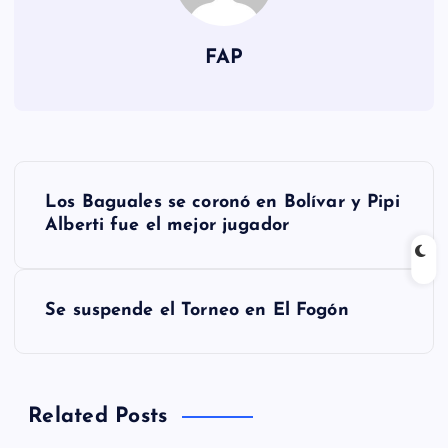
FAP
N
Los Baguales se coronó en Bolívar y Pipi
a
Alberti fue el mejor jugador
v
Se suspende el Torneo en El Fogón
e
g
Related Posts
a