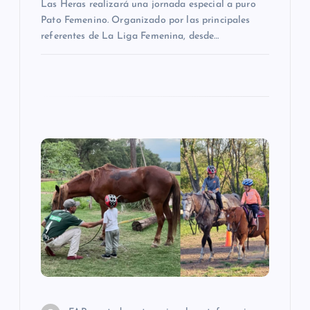
Las Heras realizará una jornada especial a puro
r
Pato Femenino. Organizado por las principales
referentes de La Liga Femenina, desde…
a
d
a
s