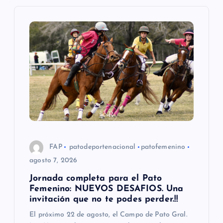
c
i
ó
n
d
e
FAP
patodeportenacional
patofemenino
e
agosto 7, 2026
Jornada completa para el Pato
n
Femenino: NUEVOS DESAFIOS. Una
invitación que no te podes perder.!!
t
El próximo 22 de agosto, el Campo de Pato Gral.