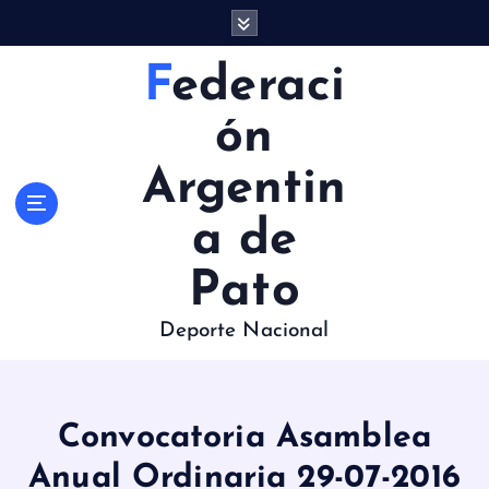
S
a
l
Federaci
t
a
ón
r
a
Argentin
l
c
a de
o
n
Pato
t
e
Deporte Nacional
n
i
d
o
Convocatoria Asamblea
Anual Ordinaria 29-07-2016