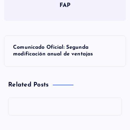
FAP
N
Comunicado Oficial: Segunda
a
modificación anual de ventajas
v
e
Related Posts
g
a
c