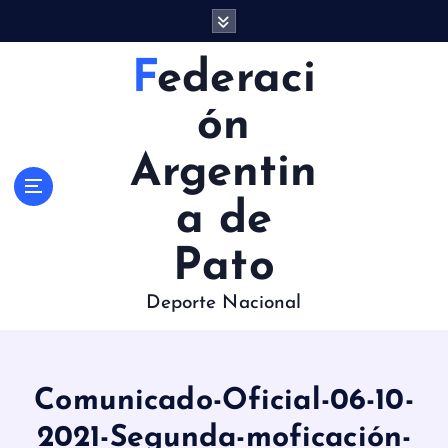
S
a
l
Federaci
t
a
ón
r
a
Argentin
l
c
a de
o
n
Pato
t
e
Deporte Nacional
n
i
d
o
Comunicado-Oficial-06-10-
2021-Segunda-moficación-