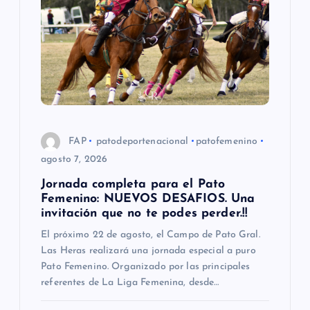
n
d
e
e
FAP
patodeportenacional
patofemenino
n
agosto 7, 2026
Jornada completa para el Pato
t
Femenino: NUEVOS DESAFIOS. Una
invitación que no te podes perder.!!
r
El próximo 22 de agosto, el Campo de Pato Gral.
Las Heras realizará una jornada especial a puro
a
Pato Femenino. Organizado por las principales
referentes de La Liga Femenina, desde…
d