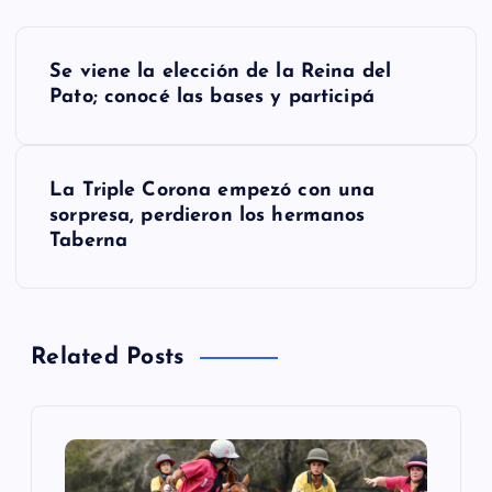
N
Se viene la elección de la Reina del
a
Pato; conocé las bases y participá
v
La Triple Corona empezó con una
e
sorpresa, perdieron los hermanos
Taberna
g
a
Related Posts
c
i
ó