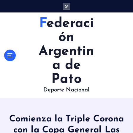
S
a
l
Federaci
t
a
ón
r
a
Argentin
l
c
a de
o
n
Pato
t
e
Deporte Nacional
n
i
d
o
Comienza la Triple Corona
con la Copa General Las