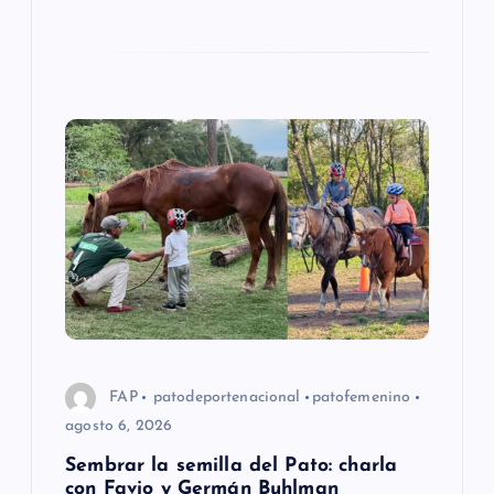
a
s
FAP
patodeportenacional
patofemenino
agosto 6, 2026
Sembrar la semilla del Pato: charla
con Favio y Germán Buhlman