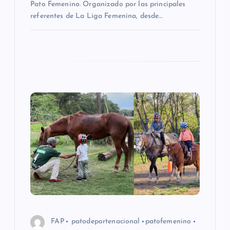
Pato Femenino. Organizado por las principales
a
referentes de La Liga Femenina, desde…
d
a
s
FAP
patodeportenacional
patofemenino