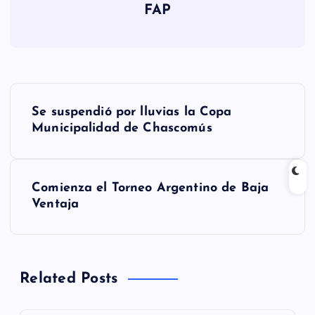
FAP
N
Se suspendió por lluvias la Copa
a
Municipalidad de Chascomús
v
Comienza el Torneo Argentino de Baja
e
Ventaja
g
a
Related Posts
c