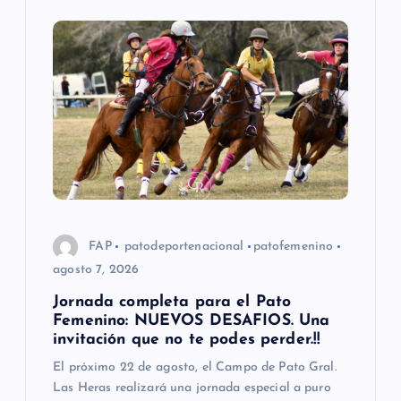
i
ó
n
d
e
e
FAP
patodeportenacional
patofemenino
agosto 7, 2026
n
Jornada completa para el Pato
Femenino: NUEVOS DESAFIOS. Una
t
invitación que no te podes perder.!!
El próximo 22 de agosto, el Campo de Pato Gral.
r
Las Heras realizará una jornada especial a puro