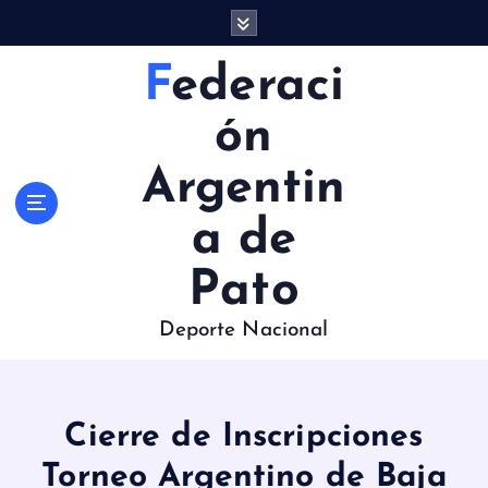
S
a
l
Federaci
t
a
ón
r
a
Argentin
l
c
a de
o
n
Pato
t
e
Deporte Nacional
n
i
d
o
Cierre de Inscripciones
Torneo Argentino de Baja