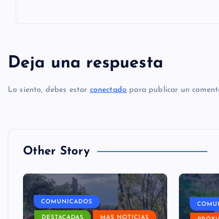
g
a
Deja una respuesta
c
Lo siento, debes estar
conectado
para publicar un comenta
i
ó
n
Other Story
d
COMUNICADOS
e
COMU
DESTACADAS
MAS NOTICIAS