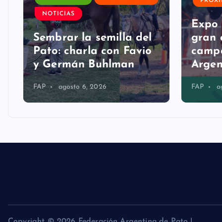
PRÓX
a
e
NOTICIAS
Expo 
Sembrar la semilla del
gran 
n
Pato: charla con Favio
campo
y Germán Buhlman
Argen
t
FAP
agosto 6, 2026
FAP
a
r
a
d
a
s
Copyright © 2026 Federación Argentina de Pato |