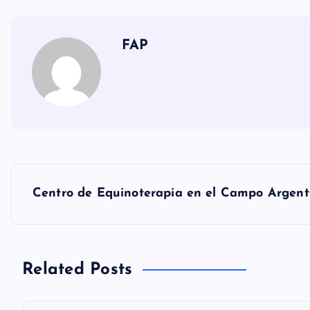
FAP
N
Centro de Equinoterapia en el Campo Argent
a
v
Related Posts
e