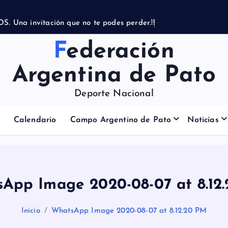
O
S
.
U
n
a
i
n
v
i
t
a
c
i
ó
n
q
u
e
n
o
t
e
p
o
d
e
s
p
e
r
d
e
r
.
!
!
Federación
Argentina de Pato
Deporte Nacional
Calendario
Campo Argentino de Pato
Noticias
App Image 2020-08-07 at 8.12
Inicio
WhatsApp Image 2020-08-07 at 8.12.20 PM