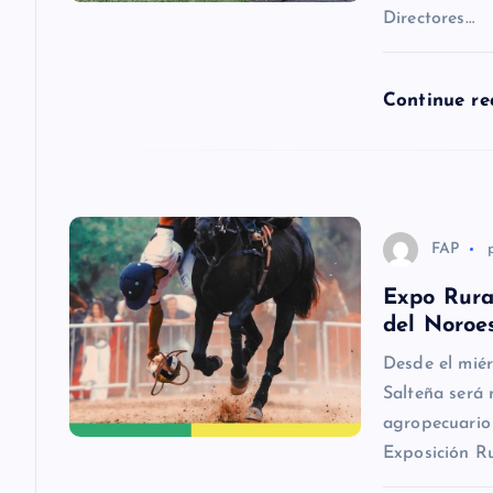
d
Continue r
e
e
n
FAP
Expo Rura
t
del Noroe
Desde el miér
r
Salteña será 
agropecuario
a
Exposición R
d