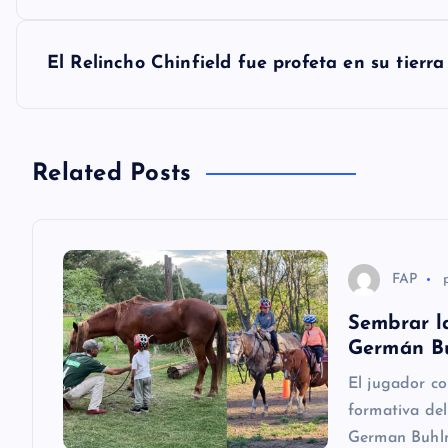
v
El Relincho Chinfield fue profeta en su tier
e
g
Related Posts
a
c
FAP
Sembrar la
i
Germán B
El jugador c
ó
formativa del
German Buhlm
n
Directores…