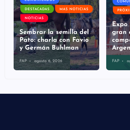
DESTACADAS
MAS NOTICIAS
PRÓX
a
NOTICIAS
Expo 
Sembrar la semilla del
gran 
Pato: charla con Favio
campo
y Germán Buhlman
Argen
FAP
agosto 6, 2026
FAP
a