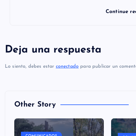
Continue r
a
s
Deja una respuesta
Lo siento, debes estar
conectado
para publicar un comenta
Other Story
COMUNICADOS
COMU