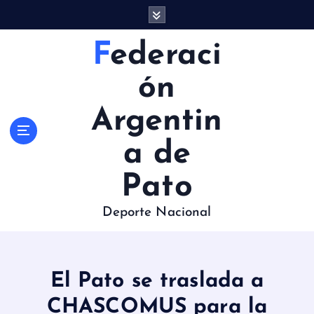
S
a
l
Federaci
t
a
ón
r
a
Argentin
l
c
a de
o
n
Pato
t
e
Deporte Nacional
n
i
d
o
El Pato se traslada a
CHASCOMUS para la