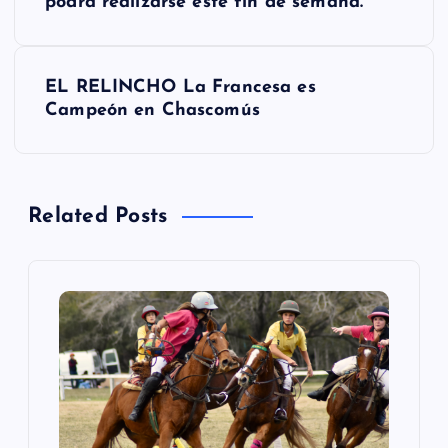
a
podrá realizarse este fin de semana.
v
EL RELINCHO La Francesa es
e
Campeón en Chascomús
g
a
Related Posts
c
i
ó
n