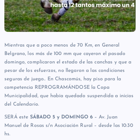
Mientras que a poco menos de 70 Km, en General
Belgrano, los más de 100 mm que cayeron el pasado
domingo, complicaron el estado de las canchas y que a
pesar de los esfuerzos, no llegaron a las condiciones
seguras de juego.. En Chascomús, hay piso para la
competencia REPROGRAMÁNDOSE la Copa
Municipalidad, que había quedado suspendida a inicios
del Calendario.
SERÁ este
SÁBADO 5 y DOMINGO 6
– Av. Juan
Manuel de Rosas s/n Asociación Rural – desde las 10:30
hs.