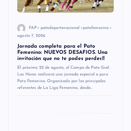
d
e
e
FAP
patodeportenacional
patofemenino
agosto 7, 2026
n
Jornada completa para el Pato
Femenino: NUEVOS DESAFIOS. Una
t
invitación que no te podes perder.!!
El próximo 22 de agosto, el Campo de Pato Gral.
r
Las Heras realizará una jornada especial a puro
Pato Femenino. Organizado por las principales
a
referentes de La Liga Femenina, desde…
d
a
s