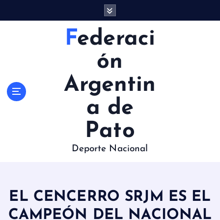
S
a
l
Federaci
t
a
ón
r
a
Argentin
l
c
a de
o
n
Pato
t
e
Deporte Nacional
n
i
d
o
EL CENCERRO SRJM ES EL
CAMPEÓN DEL NACIONAL