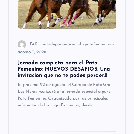
n
d
e
e
FAP
patodeportenacional
patofemenino
agosto 7, 2026
n
Jornada completa para el Pato
Femenino: NUEVOS DESAFIOS. Una
t
invitación que no te podes perder.!!
El próximo 22 de agosto, el Campo de Pato Gral.
r
Las Heras realizará una jornada especial a puro
Pato Femenino. Organizado por las principales
a
referentes de La Liga Femenina, desde…
d
a