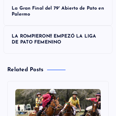
N
La Gran Final del 79° Abierto de Pato en
a
Palermo
v
LA ROMPIERON!! EMPEZÓ LA LIGA
e
DE PATO FEMENINO
g
a
Related Posts
c
i
ó